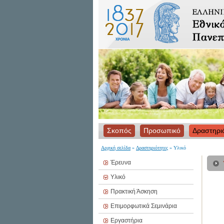
Σκοπός
Προσωπικό
Δραστηρι
Αρχική σελίδα
»
Δραστηριότητες
» Υλικό
Έρευνα
Υλικό
Πρακτική Άσκηση
Επιμορφωτικά Σεμινάρια
Εργαστήρια