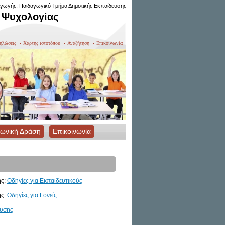
γωγής, Παιδαγωγικό Τμήμα Δημοτικής Εκπαίδευσης
 Ψυχολογίας
ηλώσεις
Χάρτης ιστοτόπου
Αναζήτηση
Επικοινωνία
νωνική Δράση
Επικοινωνία
ης:
Οδηγίες για Εκπαιδευτικούς
ης:
Οδηγίες για Γονείς
ευσης