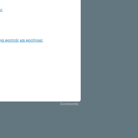
ες
ια φοιτητές και φοιτήτριες
Συντελεστές